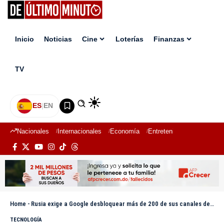
Inicio
Noticias
Cine
Loterías
Finanzas
TV
ES
|
EN
Nacionales
Internacionales
Economía
Entretenimiento
Deport
Home
-
Rusia exige a Google desbloquear más de 200 de sus canales de YouTube
TECNOLOGÍA