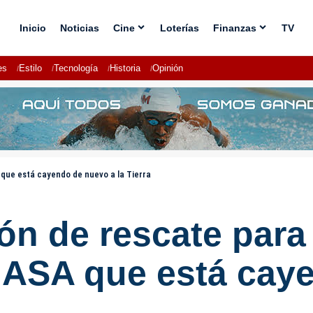
Inicio
Noticias
Cine
Loterías
Finanzas
TV
es
Estilo
Tecnología
Historia
Opinión
 que está cayendo de nuevo a la Tierra
ón de rescate para 
 NASA que está cay