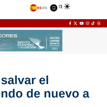
ES
|
EN
salvar el
endo de nuevo a