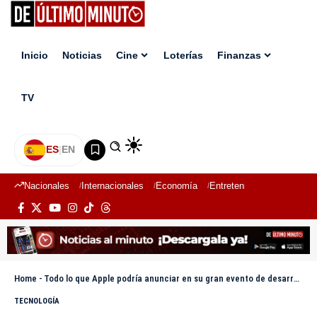
Inicio
Noticias
Cine
Loterías
Finanzas
TV
ES
|
EN
Nacionales
Internacionales
Economía
Entretenimiento
Deport
Home
-
Todo lo que Apple podría anunciar en su gran evento de desarrolladores mañana
TECNOLOGÍA