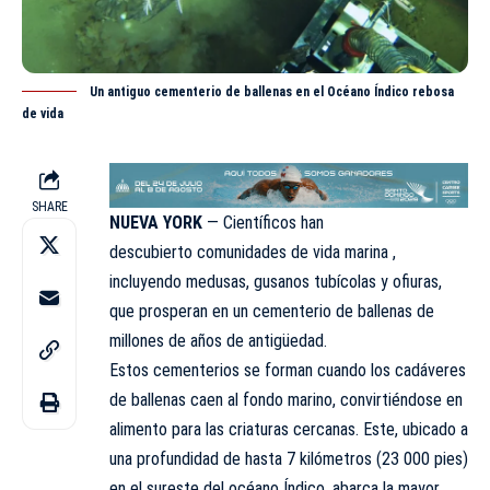
Un antiguo cementerio de ballenas en el Océano Índico rebosa
de vida
SHARE
NUEVA YORK
— Científicos han
descubierto comunidades de vida marina ,
incluyendo
medusas
, gusanos tubícolas y ofiuras,
que prosperan en un cementerio de ballenas de
millones de años de antigüedad.
Estos cementerios se forman cuando los cadáveres
de ballenas caen al fondo marino, convirtiéndose en
alimento para las criaturas cercanas. Este, ubicado a
una profundidad de hasta 7 kilómetros (23 000 pies)
en el sureste del océano Índico, abarca la mayor