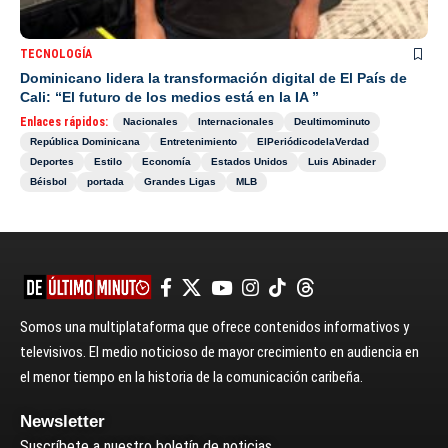
TECNOLOGÍA
Dominicano lidera la transformación digital de El País de
Cali: “El futuro de los medios está en la IA ”
Enlaces rápidos:
Nacionales
Internacionales
Deultimominuto
República Dominicana
Entretenimiento
ElPeriódicodelaVerdad
Deportes
Estilo
Economía
Estados Unidos
Luis Abinader
Béisbol
portada
Grandes Ligas
MLB
Somos una multiplataforma que ofrece contenidos informativos y
televisivos. El medio noticioso de mayor crecimiento en audiencia en
el menor tiempo en la historia de la comunicación caribeña.
Newsletter
Suscríbete a nuestro boletín de noticias.