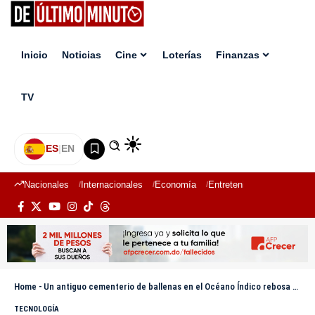
Inicio
Noticias
Cine
Loterías
Finanzas
TV
ES
|
EN
Nacionales
Internacionales
Economía
Entretenimiento
Deport
Home
-
Un antiguo cementerio de ballenas en el Océano Índico rebosa de vida
TECNOLOGÍA