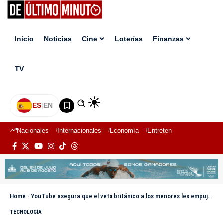
Inicio
Noticias
Cine
Loterías
Finanzas
TV
ES
|
EN
Nacionales
Internacionales
Economía
Entretenimiento
Deport
Home
-
YouTube asegura que el veto británico a los menores les empujará a redes «menos seguras»
TECNOLOGÍA