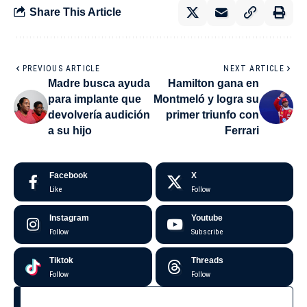
Share This Article
PREVIOUS ARTICLE
NEXT ARTICLE
Madre busca ayuda
Hamilton gana en
para implante que
Montmeló y logra su
devolvería audición
primer triunfo con
a su hijo
Ferrari
Facebook
X
Like
Follow
Instagram
Youtube
Follow
Subscribe
Tiktok
Threads
Follow
Follow