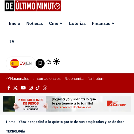
Inicio
Noticias
Cine
Loterías
Finanzas
TV
ES
|
EN
Nacionales
Internacionales
Economía
Entretenimiento
Deport
Home
-
Xbox despedirá a la quinta parte de sus empleados y se deshace de 4 estudios de videojuegos
TECNOLOGÍA