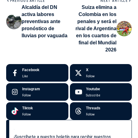
PREVIOUS ARTICLE
NEXT ARTICLE
Alcaldía del DN
Suiza elimina a
activa labores
Colombia en los
preventivas ante
penales y será el
pronóstico de
rival de Argentina
lluvias por vaguada
en los cuartos de
final del Mundial
2026
Facebook
X
Like
Follow
Instagram
Youtube
Follow
Subscribe
Tiktok
Threads
Follow
Follow
¡Suscríbete a nuestro boletín para recibir nuestros