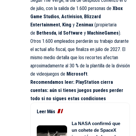
Según The Verge, la ola de despidos comenzó el 6
de julio, con la salida de 1.600 personas de
Xbox
Game Studios
,
Activision
,
Blizzard
Entertainment
,
King
y
Zenimax
(propietaria
de
Bethesda
,
id Software
y
MachineGames
).
Otros 1.600 empleados perderán su trabajo durante
el actual año fiscal, que finaliza en julio de 2027. El
mismo medio detalla que los recortes afectan
aproximadamente al 30 % de la plantilla de la división
de videojuegos de
Microsoft
.
Recomendamos leer:
PlayStation cierra
cuentas: aún si tienes juegos puedes perder
todo si no sigues estas condiciones
Leer Más
La NASA confirmó que
un cohete de SpaceX