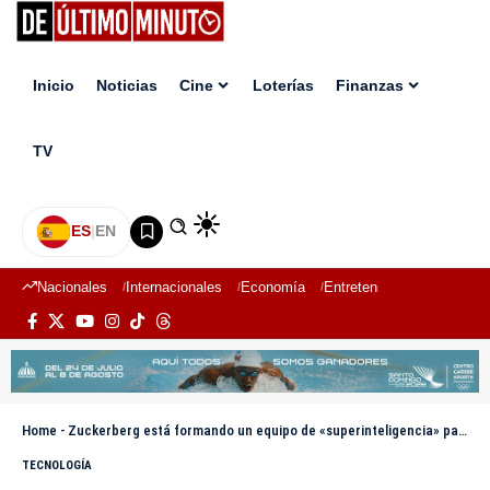
Inicio
Noticias
Cine
Loterías
Finanzas
TV
ES
|
EN
Nacionales
Internacionales
Economía
Entretenimiento
Deport
Home
-
Zuckerberg está formando un equipo de «superinteligencia» para impulsar la IA de Meta
TECNOLOGÍA