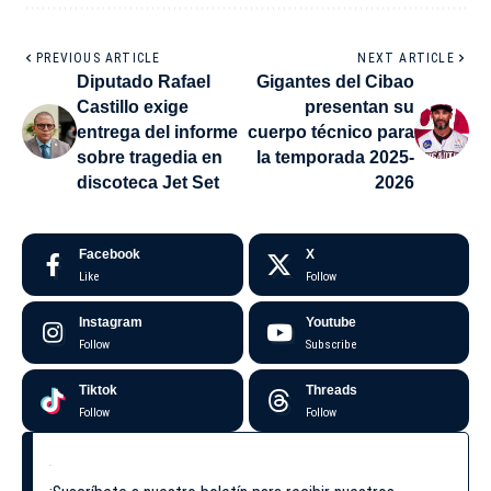
PREVIOUS ARTICLE
NEXT ARTICLE
Diputado Rafael
Gigantes del Cibao
Castillo exige
presentan su
entrega del informe
cuerpo técnico para
sobre tragedia en
la temporada 2025-
discoteca Jet Set
2026
Facebook
X
Like
Follow
Instagram
Youtube
Follow
Subscribe
Tiktok
Threads
Follow
Follow