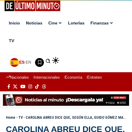
Inicio
Noticias
Cine
Loterías
Finanzas
TV
ES
|
EN
Nacionales
Internacionales
Economía
Entretenimiento
Deport
Home
-
TV
-
CAROLINA ABREU DICE QUE, SEGÚN ELLA, GUIDO GÓMEZ MAZARA SERÍA MEJOR PRESIDENTE DEL PRM I EL MATUTINO
CAROLINA ABREU DICE QUE,