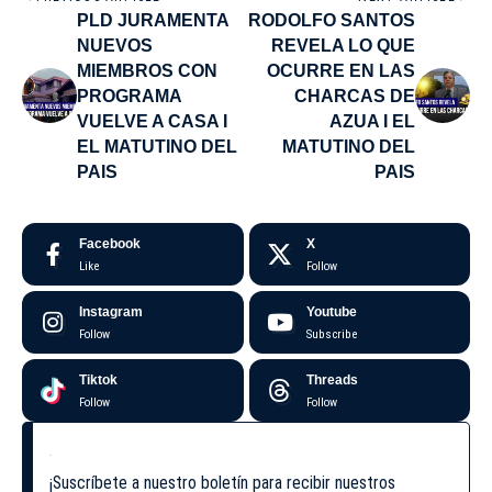
PLD JURAMENTA
RODOLFO SANTOS
NUEVOS
REVELA LO QUE
MIEMBROS CON
OCURRE EN LAS
PROGRAMA
CHARCAS DE
VUELVE A CASA I
AZUA I EL
EL MATUTINO DEL
MATUTINO DEL
PAIS
PAIS
Facebook
X
Like
Follow
Instagram
Youtube
Follow
Subscribe
Tiktok
Threads
Follow
Follow
¡Suscríbete a nuestro boletín para recibir nuestros