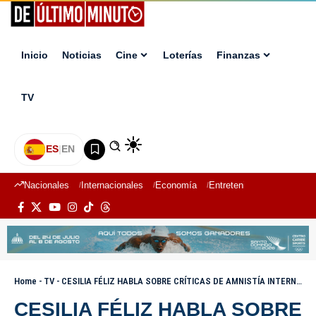
Inicio
Noticias
Cine
Loterías
Finanzas
TV
ES
|
EN
Nacionales
Internacionales
Economía
Entretenimiento
Deport
Home
-
TV
-
CESILIA FÉLIZ HABLA SOBRE CRÍTICAS DE AMNISTÍA INTERNACIONAL AL PAÍS I EL MATUTINO DEL PAIS
CESILIA FÉLIZ HABLA SOBRE