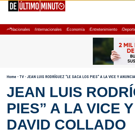
Nacionales
Internacionales
Economía
Entretenimiento
Deport
Home
-
TV
-
JEAN LUIS RODRÍGUEZ “LE SACA LOS PIES” A LA VICE Y ANUNC
JEAN LUIS RODR
PIES” A LA VICE
DAVID COLLADO