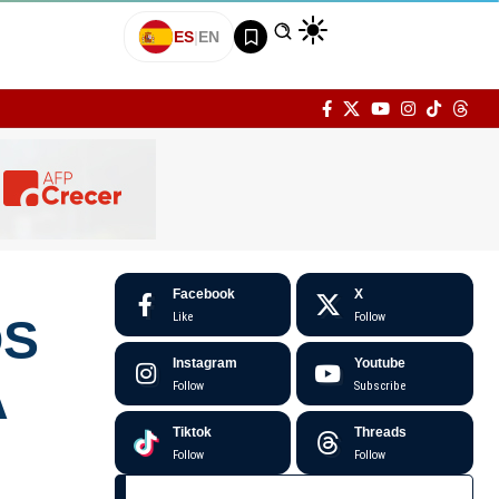
ES
|
EN
Facebook
X
Like
Follow
OS
Instagram
Youtube
A
Follow
Subscribe
Tiktok
Threads
Follow
Follow