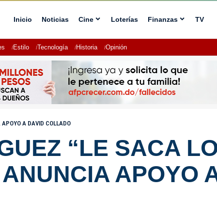
Inicio
Noticias
Cine
Loterías
Finanzas
TV
es
Estilo
Tecnología
Historia
Opinión
IA APOYO A DAVID COLLADO
ÍGUEZ “LE SACA L
 Y ANUNCIA APOYO 