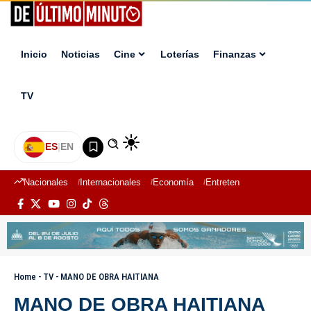
Inicio
Noticias
Cine
Loterías
Finanzas
TV
ES
|
EN
Nacionales
Internacionales
Economía
Entretenimiento
Deport
Home
-
TV
-
MANO DE OBRA HAITIANA
MANO DE OBRA HAITIANA