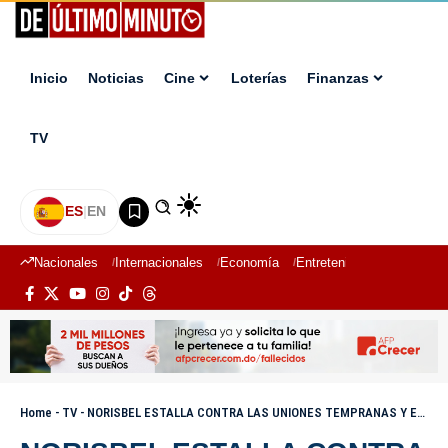
Inicio
Noticias
Cine
Loterías
Finanzas
TV
ES
|
EN
Nacionales
Internacionales
Economía
Entretenimiento
Deport
Home
-
TV
-
NORISBEL ESTALLA CONTRA LAS UNIONES TEMPRANAS Y EXIGE PRISIÓN PARA AGRESORES