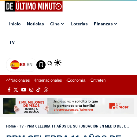
Inicio
Noticias
Cine
Loterías
Finanzas
TV
ES
|
EN
Nacionales
Internacionales
Economía
Entretenimiento
Deport
Home
-
TV
-
PRM CELEBRA 11 AÑOS DE SU FUNDACIÓN EN MEDIO DEL DUELO POR MUERTE ALBURQUERQUE