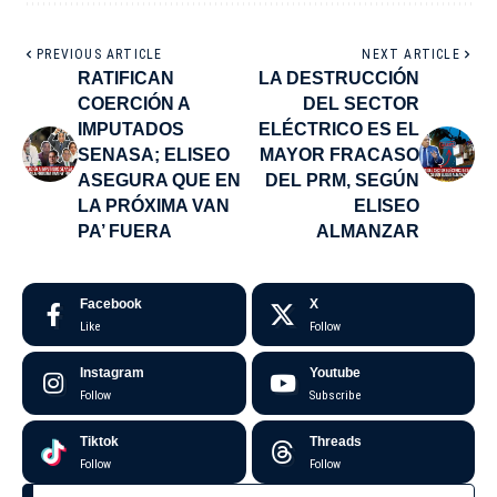
PREVIOUS ARTICLE
NEXT ARTICLE
RATIFICAN
LA DESTRUCCIÓN
COERCIÓN A
DEL SECTOR
IMPUTADOS
ELÉCTRICO ES EL
SENASA; ELISEO
MAYOR FRACASO
ASEGURA QUE EN
DEL PRM, SEGÚN
LA PRÓXIMA VAN
ELISEO
PA’ FUERA
ALMANZAR
Facebook
X
Like
Follow
Instagram
Youtube
Follow
Subscribe
Tiktok
Threads
Follow
Follow