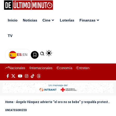
Inicio
Noticias
Cine
Loterías
Finanzas
TV
ES
|
EN
Nacionales
Internacionales
Economía
Entretenimiento
Deport
Home
-
Ángelo Vásquez advierte “el oro no se bebe” y respalda protesta contra la minería en San Juan
UNCATEGORIZED