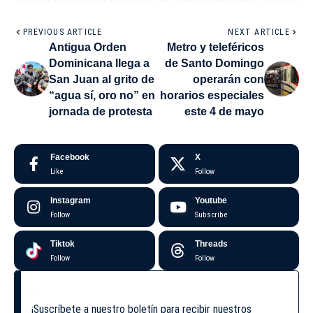
PREVIOUS ARTICLE
NEXT ARTICLE
Antigua Orden
Metro y teleféricos
Dominicana llega a
de Santo Domingo
San Juan al grito de
operarán con
“agua sí, oro no” en
horarios especiales
jornada de protesta
este 4 de mayo
Facebook
X
Like
Follow
Instagram
Youtube
Follow
Subscribe
Tiktok
Threads
Follow
Follow
¡Suscríbete a nuestro boletín para recibir nuestros