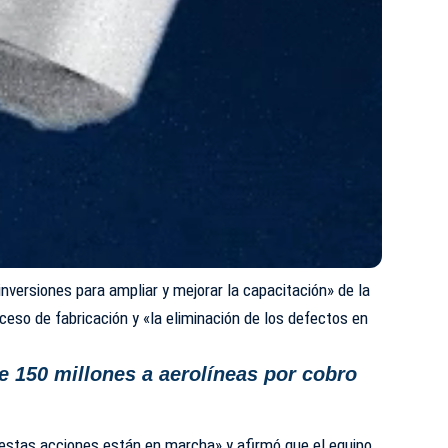
inversiones para ampliar y mejorar la capacitación» de la
roceso de fabricación y «la eliminación de los defectos en
 150 millones a aerolíneas por cobro
estas acciones están en marcha» y afirmó que el equipo