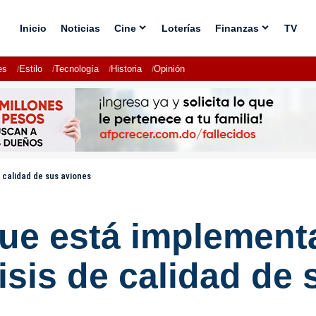
Inicio
Noticias
Cine
Loterías
Finanzas
TV
es
Estilo
Tecnología
Historia
Opinión
 calidad de sus aviones
ue está implement
risis de calidad de