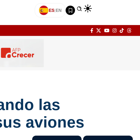
ES
|
EN
ando las
 sus aviones