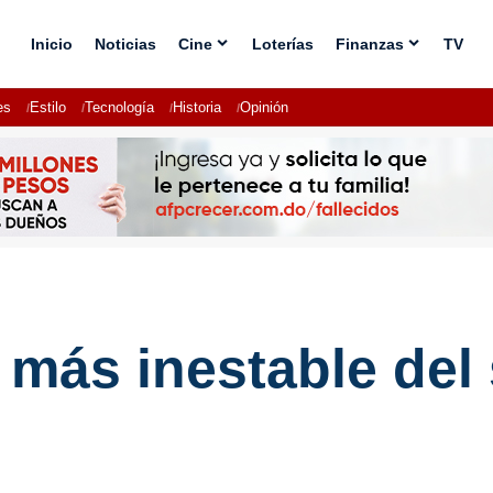
Inicio
Noticias
Cine
Loterías
Finanzas
TV
es
Estilo
Tecnología
Historia
Opinión
 más inestable del 