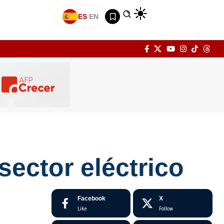
ES
|
EN
sector eléctrico
Facebook
X
Like
Follow