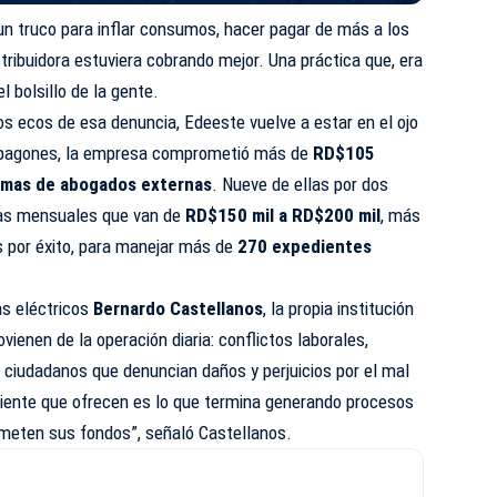
un truco para inflar consumos, hacer pagar de más a los
tribuidora estuviera cobrando mejor. Una práctica que, era
l bolsillo de la gente.
s ecos de esa denuncia, Edeeste vuelve a estar en el ojo
e apagones, la empresa comprometió más de
RD$105
irmas de abogados externas
. Nueve de ellas por dos
alas mensuales que van de
RD$150 mil a RD$200 mil
, más
s por éxito, para manejar más de
270 expedientes
as eléctricos
Bernardo Castellanos
, la propia institución
enen de la operación diaria: conflictos laborales,
 ciudadanos que denuncian daños y perjuicios por el mal
iciente que ofrecen es lo que termina generando procesos
meten sus fondos”, señaló Castellanos.