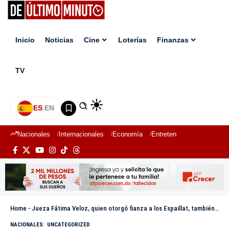
Inicio
Noticias
Cine
Loterías
Finanzas
TV
ES
|
EN
Nacionales
Internacionales
Economía
Entretenimiento
Deport
Home
-
Jueza Fátima Veloz, quien otorgó fianza a los Espaillat, también concedió libertad condicional a Tekashi 6ix9ine
NACIONALES
UNCATEGORIZED