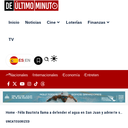
Inicio
Noticias
Cine
Loterías
Finanzas
TV
ES
|
EN
Nacionales
Internacionales
Economía
Entretenimiento
Deport
Home
-
Félix Bautista llama a defender el agua en San Juan y advierte sobre impacto de la minería en el sur
UNCATEGORIZED