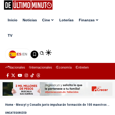
Inicio
Noticias
Cine
Loterías
Finanzas
TV
ES
|
EN
Nacionales
Internacionales
Economía
Entretenimiento
Deport
Home
-
Mescyt y Conadis junto impulsarán formación de 100 maestros dominicanos en atención a estudiantes con autismo
UNCATEGORIZED