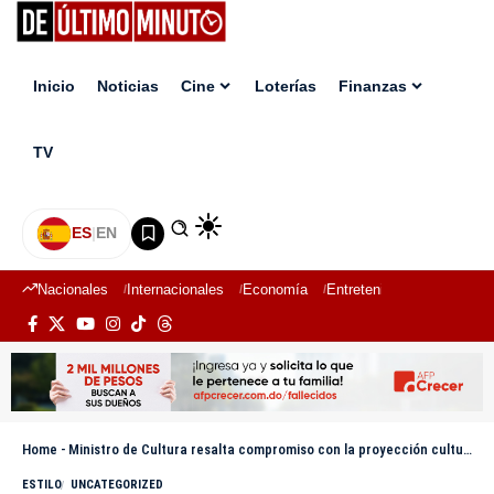
Inicio
Noticias
Cine
Loterías
Finanzas
TV
ES
|
EN
Nacionales
Internacionales
Economía
Entretenimiento
Deport
Home
-
Ministro de Cultura resalta compromiso con la proyección cultural durante encuentro en Bonao
ESTILO
UNCATEGORIZED