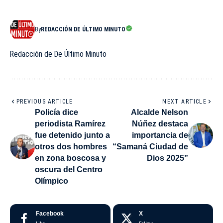
By
REDACCIÓN DE ÚLTIMO MINUTO
Redacción de De Último Minuto
PREVIOUS ARTICLE
NEXT ARTICLE
Policía dice
Alcalde Nelson
periodista Ramírez
Núñez destaca
fue detenido junto a
importancia de
otros dos hombres
“Samaná Ciudad de
en zona boscosa y
Dios 2025”
oscura del Centro
Olímpico
Facebook
X