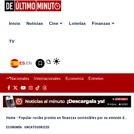
Inicio
Noticias
Cine
Loterías
Finanzas
TV
ES
|
EN
Nacionales
Internacionales
Economía
Entretenimiento
Deport
Home
-
Popular recibe premio en finanzas sostenibles por su emisión del bono verde
ECONOMÍA
UNCATEGORIZED