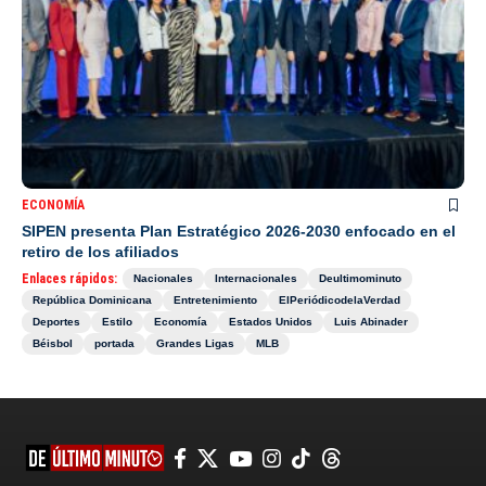
ECONOMÍA
SIPEN presenta Plan Estratégico 2026-2030 enfocado en el
retiro de los afiliados
Enlaces rápidos:
Nacionales
Internacionales
Deultimominuto
República Dominicana
Entretenimiento
ElPeriódicodelaVerdad
Deportes
Estilo
Economía
Estados Unidos
Luis Abinader
Béisbol
portada
Grandes Ligas
MLB