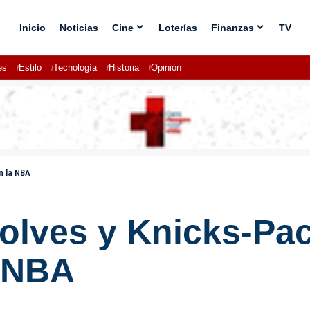
Inicio
Noticias
Cine
Loterías
Finanzas
TV
es
Estilo
Tecnología
Historia
Opinión
n la NBA
ves y Knicks-Pace
a NBA