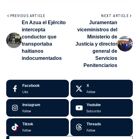
PREVIOUS ARTICLE
NEXT ARTICLE
En Azua el Ejército
Juramentan
intercepta
viceministros del
conductor que
Ministerio de
transportaba
Justicia y director
haitianos
general de
indocumentados
Servicios
Penitenciarios
Facebook
X
Like
Follow
Instagram
Youtube
Follow
Subscribe
Tiktok
Threads
Follow
Follow