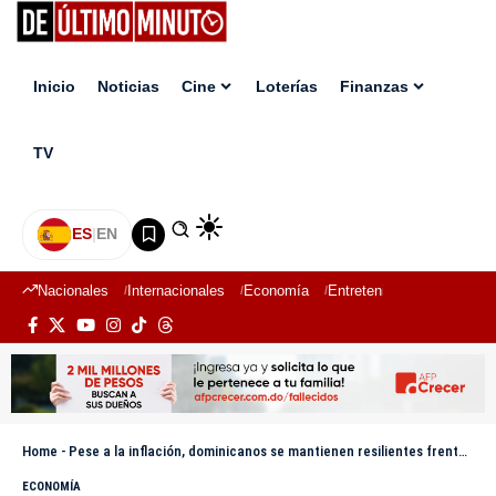
Inicio
Noticias
Cine
Loterías
Finanzas
TV
ES
|
EN
Nacionales
Internacionales
Economía
Entretenimiento
Deport
Home
-
Pese a la inflación, dominicanos se mantienen resilientes frente a las perspectivas financieras de 2026, según TransUnion
ECONOMÍA