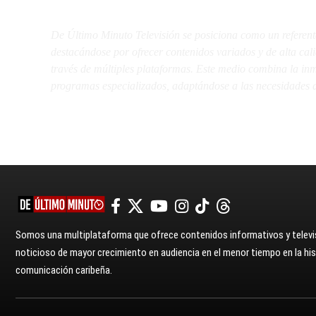
De Último Minuto TV
De Último Minuto Televisión se posiciona como un referent
destacándose por ofrecer contenidos variados y de alta ca
través de múltiples plataformas. Este medio combina la inme
programas especializados, adaptándose a las necesidades d
Somos una multiplataforma que ofrece contenidos informativos y televis
noticioso de mayor crecimiento en audiencia en el menor tiempo en la hist
comunicación caribeña.