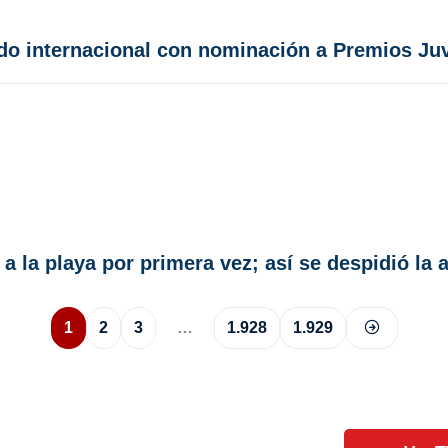
do internacional con nominación a Premios Ju
 a la playa por primera vez; así se despidió la 
1
2
3
…
1.928
1.929