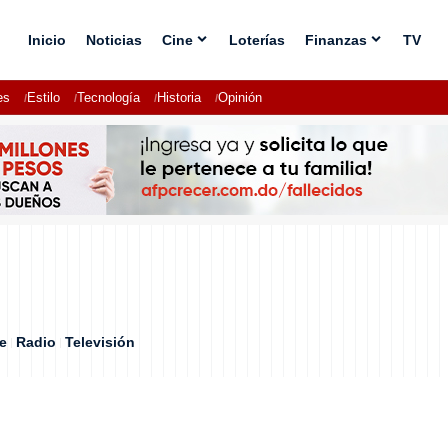
Inicio
Noticias
Cine
Loterías
Finanzas
TV
es
Estilo
Tecnología
Historia
Opinión
e
Radio
Televisión