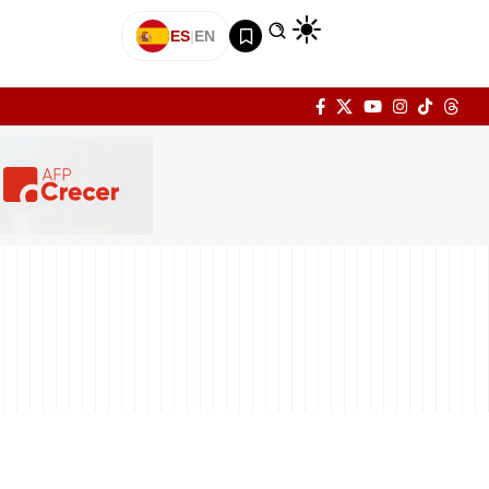
ES
|
EN