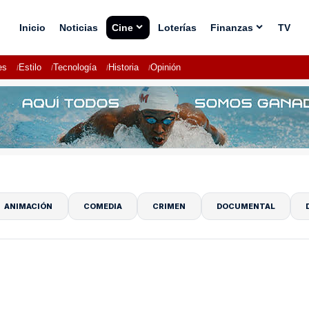
Inicio
Noticias
Cine
Loterías
Finanzas
TV
es
Estilo
Tecnología
Historia
Opinión
ANIMACIÓN
COMEDIA
CRIMEN
DOCUMENTAL
8.0
PELÍCULA
6.5
PELÍCULA
La Odisea
Soulm8te