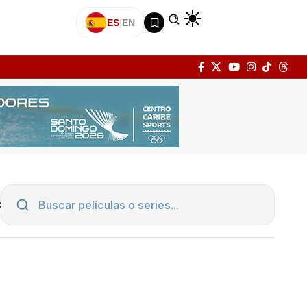
ES
|
EN
DRAMA
FAMILIA
FANTASÍA
HISTORIA
TERROR
7.9
PELÍCULA
8.2
PELÍCULA
Evil Dead: En llamas
Obsesión