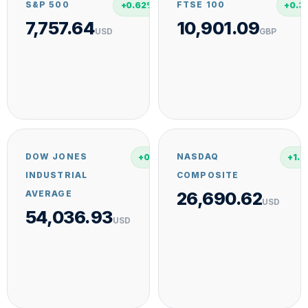
S&P 500
FTSE 100
+0.62%
+0.3
7,757.64
10,901.09
USD
GBP
DOW JONES
NASDAQ
+0.28%
+1.
INDUSTRIAL
COMPOSITE
26,690.62
AVERAGE
USD
54,036.93
USD