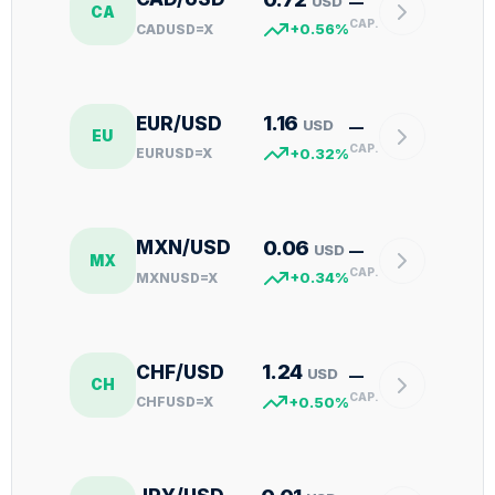
USD
—
CA
CAP.
CADUSD=X
+0.56%
1.16
EUR/USD
USD
—
EU
CAP.
EURUSD=X
+0.32%
0.06
MXN/USD
USD
—
MX
CAP.
MXNUSD=X
+0.34%
1.24
CHF/USD
USD
—
CH
CAP.
CHFUSD=X
+0.50%