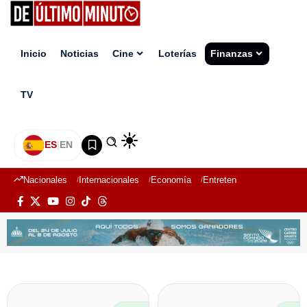
Inicio
Noticias
Cine
Loterías
Finanzas
TV
ES
|
EN
Nacionales
Internacionales
Economía
Entretenimiento
Deport