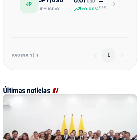
0.01
JPY/USD
USD
—
JP
CAP.
JPYUSD=X
+0.00%
PÁGINA 1
|
1
1
Últimas noticias