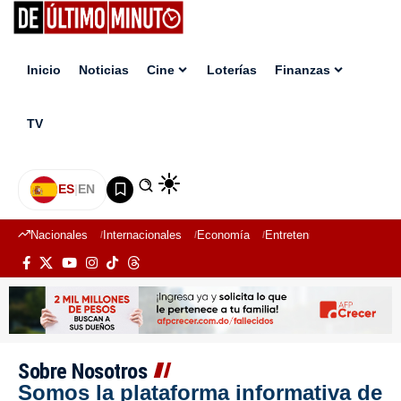
Inicio
Noticias
Cine
Loterías
Finanzas
TV
ES
|
EN
Nacionales
Internacionales
Economía
Entretenimiento
Deport
Sobre Nosotros
Somos la plataforma informativa de