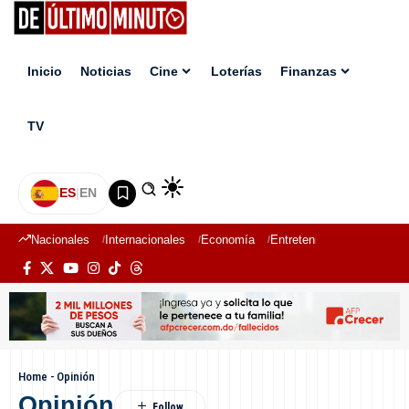
Inicio
Noticias
Cine
Loterías
Finanzas
TV
ES
|
EN
Nacionales
Internacionales
Economía
Entretenimiento
Deport
Home
-
Opinión
Opinión