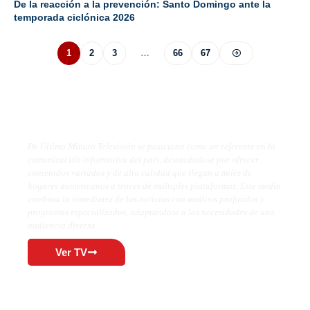
De la reacción a la prevención: Santo Domingo ante la
temporada ciclónica 2026
1
2
3
…
66
67
De Último Minuto TV
De Último Minuto Televisión se posiciona como un referente en la
comunicación informativa del país, destacándose por ofrecer
contenidos variados y de alta calidad que llegan a miles de
hogares dominicanos a través de múltiples plataformas. Este medio
combina la inmediatez de las noticias con análisis profundos y
programas especializados, adaptándose a las necesidades de una
audiencia diversa.
Ver TV