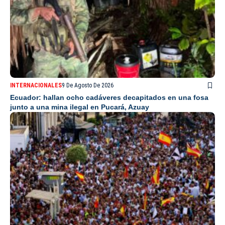
INTERNACIONALES
9 De Agosto De 2026
Ecuador: hallan ocho cadáveres decapitados en una fosa
junto a una mina ilegal en Pucará, Azuay