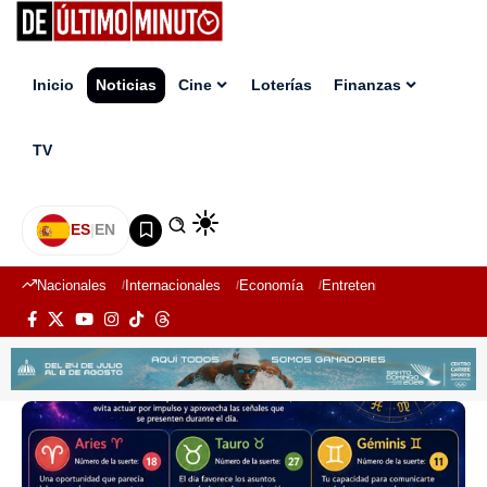
Inicio
Noticias
Cine
Loterías
Finanzas
TV
ES
|
EN
Nacionales
Internacionales
Economía
Entretenimiento
Deport