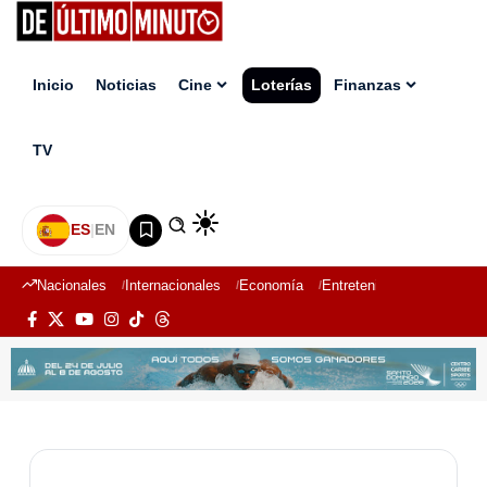
Inicio
Noticias
Cine
Loterías
Finanzas
TV
ES
|
EN
Nacionales
Internacionales
Economía
Entretenimiento
Deport