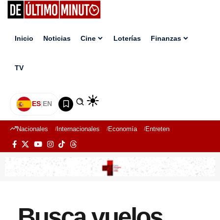
Inicio
Noticias
Cine
Loterías
Finanzas
TV
ES
|
EN
Nacionales
Internacionales
Economía
Entretenimiento
Deport
Busca vuelos