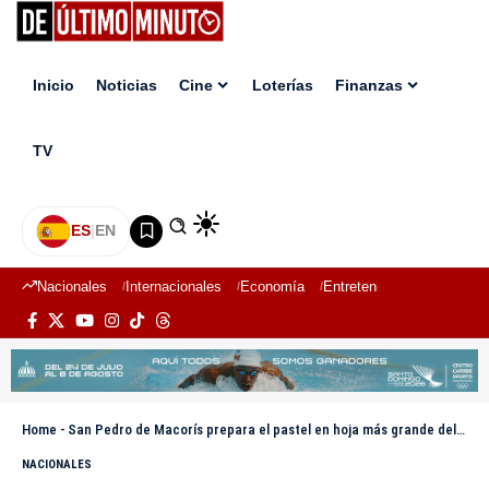
Inicio
Noticias
Cine
Loterías
Finanzas
TV
ES
|
EN
Nacionales
Internacionales
Economía
Entretenimiento
Deport
Home
-
San Pedro de Macorís prepara el pastel en hoja más grande del país durante su Feria Gastronómica 2026
NACIONALES