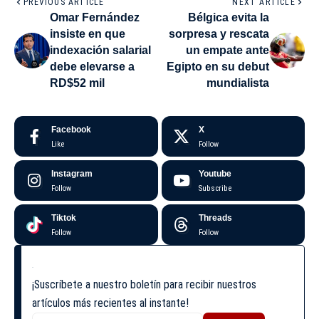
PREVIOUS ARTICLE
NEXT ARTICLE
Omar Fernández
Bélgica evita la
insiste en que
sorpresa y rescata
indexación salarial
un empate ante
debe elevarse a
Egipto en su debut
RD$52 mil
mundialista
Facebook
X
Like
Follow
Instagram
Youtube
Follow
Subscribe
Tiktok
Threads
Follow
Follow
¡Suscríbete a nuestro boletín para recibir nuestros
artículos más recientes al instante!