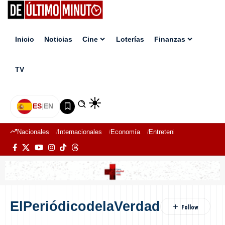
Inicio
Noticias
Cine
Loterías
Finanzas
TV
ES
|
EN
Nacionales
Internacionales
Economía
Entretenimiento
Deport
ElPeriódicodelaVerdad