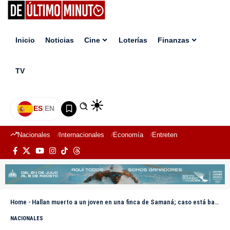
Inicio
Noticias
Cine
Loterías
Finanzas
TV
ES
|
EN
Nacionales
Internacionales
Economía
Entretenimiento
Deport
Home
-
Hallan muerto a un joven en una finca de Samaná; caso está bajo investigación
NACIONALES