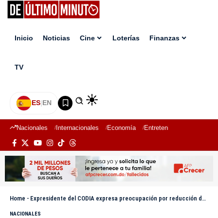
Inicio
Noticias
Cine
Loterías
Finanzas
TV
ES
|
EN
Nacionales
Internacionales
Economía
Entretenimiento
Deport
Home
-
Expresidente del CODIA expresa preocupación por reducción de inversión en el sector construcción
NACIONALES