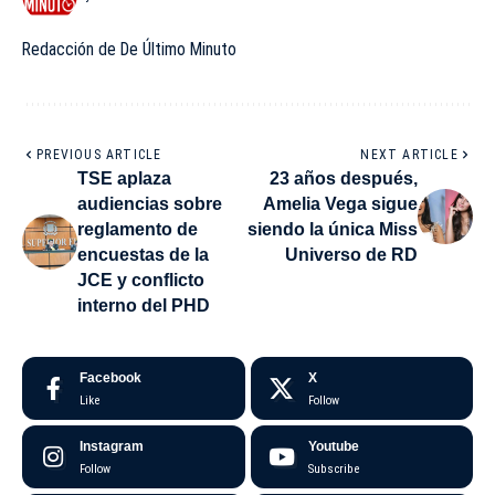
Redacción de De Último Minuto
PREVIOUS ARTICLE
NEXT ARTICLE
TSE aplaza
23 años después,
audiencias sobre
Amelia Vega sigue
reglamento de
siendo la única Miss
encuestas de la
Universo de RD
JCE y conflicto
interno del PHD
Facebook
X
Like
Follow
Instagram
Youtube
Follow
Subscribe