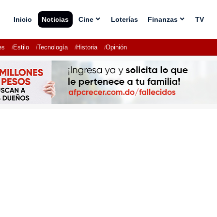
Inicio
Noticias
Cine
Loterías
Finanzas
TV
es
Estilo
Tecnología
Historia
Opinión