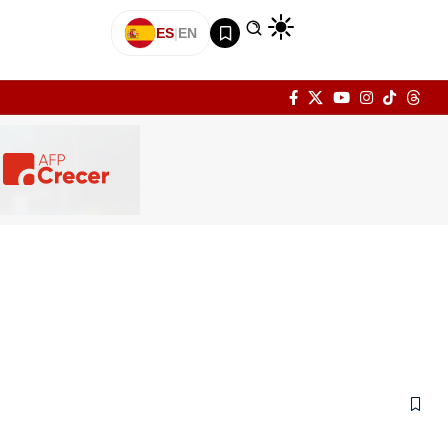
ES
|
EN