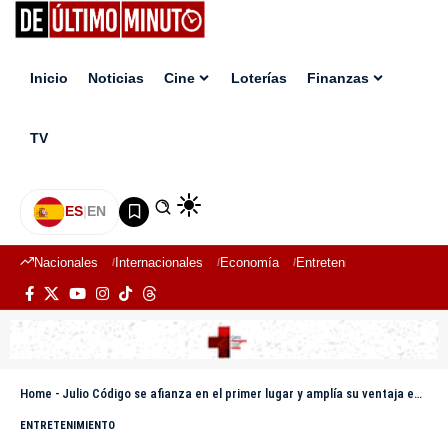
Inicio
Noticias
Cine
Loterías
Finanzas
TV
ES
|
EN
Nacionales
Internacionales
Economía
Entretenimiento
Deport
Home
-
Julio Código se afianza en el primer lugar y amplía su ventaja en Planeta Alofoke
ENTRETENIMIENTO