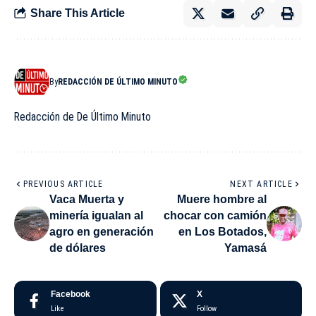
Share This Article
By
REDACCIÓN DE ÚLTIMO MINUTO
Redacción de De Último Minuto
PREVIOUS ARTICLE
NEXT ARTICLE
Vaca Muerta y
Muere hombre al
minería igualan al
chocar con camión
agro en generación
en Los Botados,
de dólares
Yamasá
Facebook
X
Like
Follow