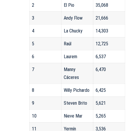
2
El Pio
35,068
3
Andy Flow
21,666
4
La Chucky
14,303
5
Raúl
12,725
6
Laurem
6,537
7
Manny
6,470
Cáceres
8
Willy Pichardo
6,425
9
Steven Brito
5,621
10
Nieve Mar
5,265
11
Yermín
3,536