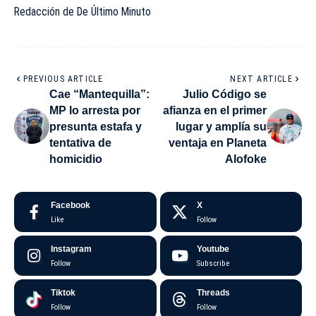
Redacción de De Último Minuto
PREVIOUS ARTICLE
NEXT ARTICLE
Cae “Mantequilla”:
Julio Código se
MP lo arresta por
afianza en el primer
presunta estafa y
lugar y amplía su
tentativa de
ventaja en Planeta
homicidio
Alofoke
Facebook
X
Like
Follow
Instagram
Youtube
Follow
Subscribe
Tiktok
Threads
Follow
Follow