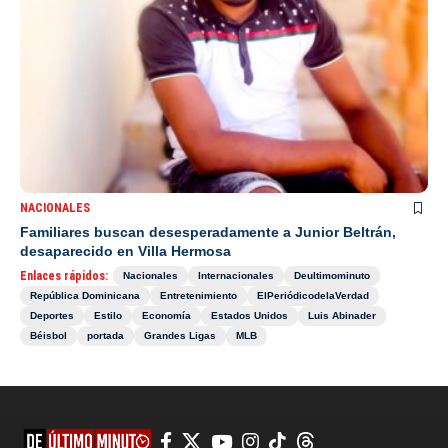
NACIONALES
Familiares buscan desesperadamente a Junior Beltrán,
desaparecido en Villa Hermosa
Enlaces rápidos:
Nacionales
Internacionales
Deultimominuto
República Dominicana
Entretenimiento
ElPeriódicodelaVerdad
Deportes
Estilo
Economía
Estados Unidos
Luis Abinader
Béisbol
portada
Grandes Ligas
MLB