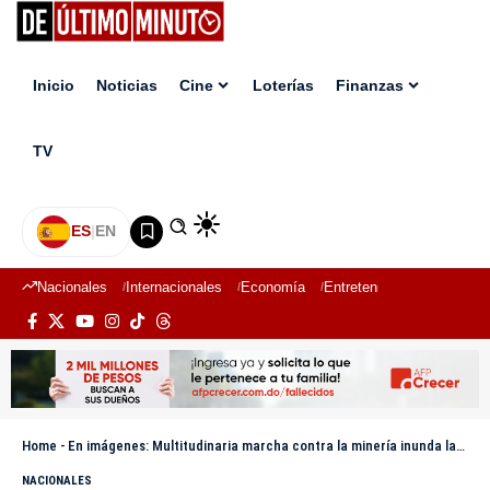
Inicio
Noticias
Cine
Loterías
Finanzas
TV
ES
|
EN
Nacionales
Internacionales
Economía
Entretenimiento
Deport
Home
-
En imágenes: Multitudinaria marcha contra la minería inunda las calles de San Juan
NACIONALES