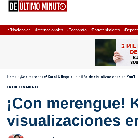
Nacionales
Internacionales
Economía
Entretenimiento
Deport
Home
-
¡Con merengue! Karol G llega a un billón de visualizaciones en YouT
ENTRETENIMIENTO
¡Con merengue! Ka
visualizaciones 