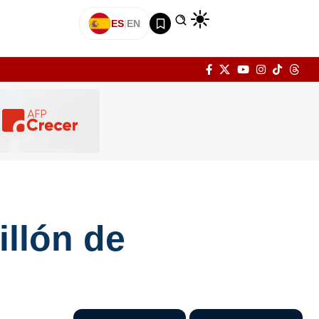
ES
|
EN
illón de