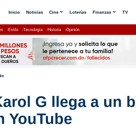
Inicio
Noticias
Cine
Loterías
Finanzas
TV
es
Estilo
Tecnología
Historia
Opinión
ube
rol G llega a un b
en YouTube