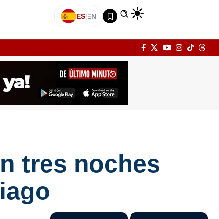
ES
|
EN
on tres noches
tiago