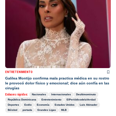
ENTRETENIMIENTO
Galilea Montijo confirma mala practica médica en su rostro
le provocó dolor físico y emocional; dice aún confía en las
cirugías
Enlaces rápidos:
Nacionales
Internacionales
Deultimominuto
República Dominicana
Entretenimiento
ElPeriódicodelaVerdad
Deportes
Estilo
Economía
Estados Unidos
Luis Abinader
Béisbol
portada
Grandes Ligas
MLB