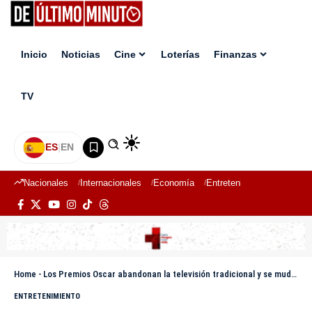
Inicio
Noticias
Cine
Loterías
Finanzas
TV
ES
|
EN
Nacionales
Internacionales
Economía
Entretenimiento
Deport
Home
-
Los Premios Oscar abandonan la televisión tradicional y se mudan a YouTube en 2029
ENTRETENIMIENTO