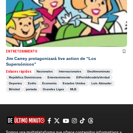
ENTRETENIMIENTO
Jim Carrey protagonizará live action de “Los
Supersónicos”
Enlaces rápidos:
Nacionales
Internacionales
Deultimominuto
República Dominicana
Entretenimiento
ElPeriódicodelaVerdad
Deportes
Estilo
Economía
Estados Unidos
Luis Abinader
Béisbol
portada
Grandes Ligas
MLB
Somos una multiplataforma que ofrece contenidos informativos y