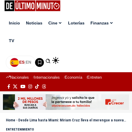
Inicio
Noticias
Cine
Loterías
Finanzas
TV
ES
|
EN
Nacionales
Internacionales
Economía
Entretenimiento
Deport
Home
-
Desde Lima hasta Miami: Miriam Cruz lleva el merengue a nuevas alturas
ENTRETENIMIENTO