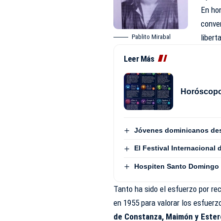
En hon
conver
libert
Pablito Mirabal
Leer Más
Horóscopo 
Jóvenes dominicanos dest
El Festival Internacional
Hospiten Santo Domingo d
Tanto ha sido el esfuerzo por re
en 1955 para valorar los esfuerzo
de Constanza, Maimón y Este