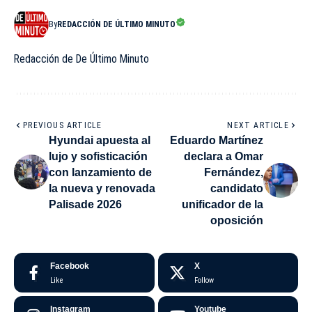
By
REDACCIÓN DE ÚLTIMO MINUTO
Redacción de De Último Minuto
PREVIOUS ARTICLE
NEXT ARTICLE
Hyundai apuesta al
Eduardo Martínez
lujo y sofisticación
declara a Omar
con lanzamiento de
Fernández,
la nueva y renovada
candidato
Palisade 2026
unificador de la
oposición
Facebook
X
Like
Follow
Instagram
Youtube