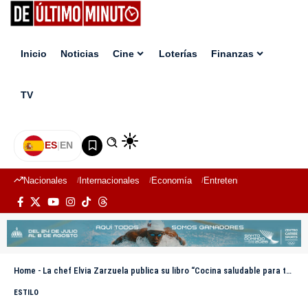
Inicio
Noticias
Cine
Loterías
Finanzas
TV
ES
|
EN
Nacionales
Internacionales
Economía
Entretenimiento
Deport
Home
-
La chef Elvia Zarzuela publica su libro “Cocina saludable para todos”
ESTILO