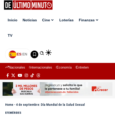
Inicio
Noticias
Cine
Loterías
Finanzas
TV
ES
|
EN
Nacionales
Internacionales
Economía
Entretenimiento
Deport
Home
-
4 de septiembre: Día Mundial de la Salud Sexual
EFEMÉRIDES