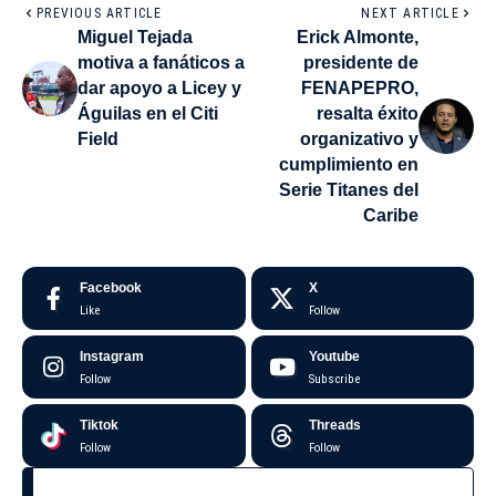
PREVIOUS ARTICLE
NEXT ARTICLE
Miguel Tejada
Erick Almonte,
motiva a fanáticos a
presidente de
dar apoyo a Licey y
FENAPEPRO,
Águilas en el Citi
resalta éxito
Field
organizativo y
cumplimiento en
Serie Titanes del
Caribe
Facebook
X
Like
Follow
Instagram
Youtube
Follow
Subscribe
Tiktok
Threads
Follow
Follow