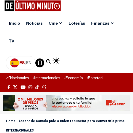
Inicio
Noticias
Cine
Loterías
Finanzas
TV
ES
|
EN
Nacionales
Internacionales
Economía
Entretenimiento
Deport
Home
-
Asesor de Kamala pide a Biden renunciar para convertirla primera mujer presidenta
INTERNACIONALES