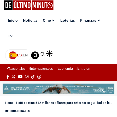
Inicio
Noticias
Cine
Loterías
Finanzas
TV
ES
|
EN
Nacionales
Internacionales
Economía
Entretenimiento
Deport
Home
-
Haití destina 542 millones dólares para reforzar seguridad en la frontera con RD
INTERNACIONALES