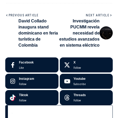
PREVIOUS ARTICLE
NEXT ARTICLE
David Collado
Investigación
inaugura stand
PUCMM revela
dominicano en feria
necesidad de
turística de
estudios avanzados
Colombia
en sistema eléctrico
Facebook
X
Like
Follow
Instagram
Youtube
Follow
Subscribe
Tiktok
Threads
Follow
Follow