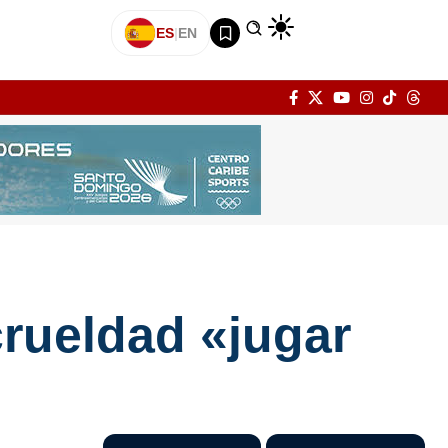
ES
|
EN
crueldad «jugar