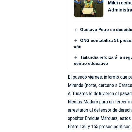
Milei reci
Administra
Gustavo Petro se despide
ONG contabiliza 51 presos 
año
Tailandia reforzará la seg
centro educativo
El pasado viernes, informó que p
Miranda (norte, cercano a Caraca
A Tudares lo detuvieron el pasad
Nicolás Maduro para un tercer m
arrestaron al defensor de derec
opositor Enrique Márquez, estos 
Entre 139 y 155 presos político