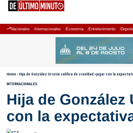
Nacionales
Internacionales
Economía
Entretenimiento
Deport
Home
-
Hija de González Urrutia califica de crueldad «jugar con la expectat
INTERNACIONALES
Hija de González U
con la expectativ