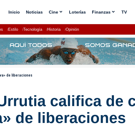
Inicio
Noticias
Cine
Loterías
Finanzas
TV
es
Estilo
Tecnología
Historia
Opinión
iva» de liberaciones
rrutia califica de 
a» de liberaciones