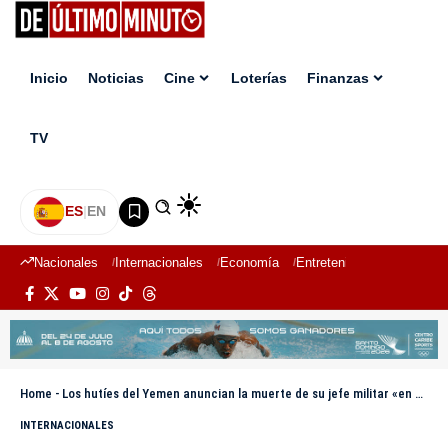
Inicio
Noticias
Cine
Loterías
Finanzas
TV
ES
|
EN
Nacionales
Internacionales
Economía
Entretenimiento
Deport
Home
-
Los hutíes del Yemen anuncian la muerte de su jefe militar «en batalla» contra Israel
INTERNACIONALES